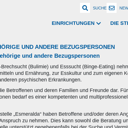
SUCHE
NEW
EINRICHTUNGEN
DIE S
HÖRIGE UND ANDERE BEZUGSPERSONEN
gehörige und andere Bezugspersonen
rechsucht (Bulimie) und Esssucht (Binge-Eating) nehme
itteln und Ernährung, zur Esskultur und zum eigenen Körp
 anderen psychischen Erkrankungen.
r die Betroffenen und deren Familien und Freunde dar. F
nen bedarf es einer kompetenten und multiprofessionell
elle „Esmeralda“ haben Betroffene und/oder deren Ange
in Anspruch zu nehmen. Dies kann sowohl die Beratung u
le unterstützt gegebenenfalls bei der Suche und Vermit