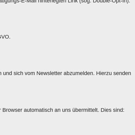
tigungs-E-Mail hinterlegten Link (sog. Double-Opt-In).
SGVO.
ufen und sich vom Newsletter abzumelden. Hierzu senden
r Browser automatisch an uns übermittelt. Dies sind: