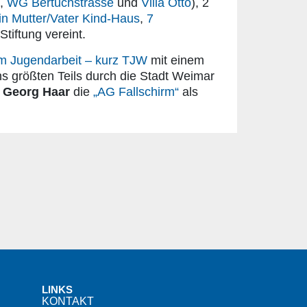
,
WG Bertuchstrasse
und
Villa Otto
), 2
in Mutter/Vater Kind-Haus
,
7
tiftung vereint.
m Jugendarbeit – kurz TJW
mit einem
 größten Teils durch die Stadt Weimar
. Georg Haar
die
„AG Fallschirm“
als
LINKS
KONTAKT