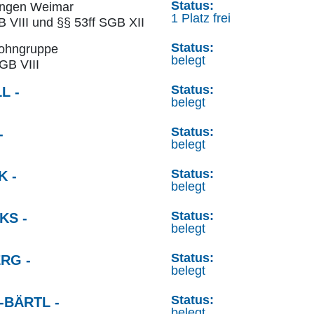
Status:
ungen Weimar
1 Platz frei
B VIII und §§ 53ff SGB XII
Status:
ohngruppe
belegt
GB VIII
Status:
L -
belegt
Status:
-
belegt
Status:
 -
belegt
Status:
KS -
belegt
Status:
RG -
belegt
Status:
BÄRTL -
belegt