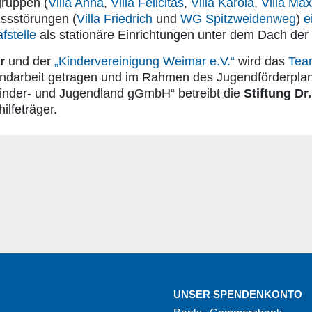
gruppen (
Villa Anna
,
Villa Felicitas
,
Villa Karola
,
Villa Max
ssstörungen (
Villa Friedrich
und
WG Spitzweidenweg
)
e
fstelle
als stationäre Einrichtungen unter dem Dach der S
r
und der
„Kindervereinigung Weimar e.V.“
wird das
Tea
ndarbeit getragen und im Rahmen des Jugendförderplans
Kinder- und Jugendland gGmbH“ betreibt die
Stiftung Dr
lfeträger.
UNSER SPENDENKONTO