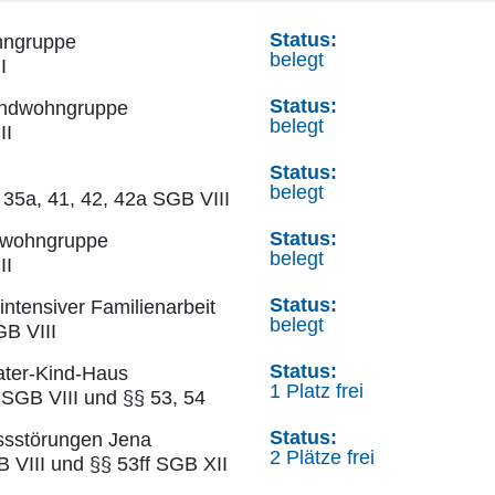
Status:
hngruppe
belegt
I
Status:
endwohngruppe
belegt
II
Status:
belegt
 35a, 41, 42, 42a SGB VIII
Status:
dwohngruppe
belegt
II
Status:
ntensiver Familienarbeit
belegt
GB VIII
Status:
ater-Kind-Haus
1 Platz frei
 SGB VIII und §§ 53, 54
Status:
ssstörungen Jena
2 Plätze frei
B VIII und §§ 53ff SGB XII