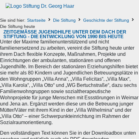
Sie sind hier:
Startseite
Die Stiftung
Geschichte der Stiftung
Die Stiftung heute
ZEITGEMÄSSE JUGENDHILFE UNTER DEM DACH DER S
TIFTUNG - DIE ENTWICKLUNG VON 1990 BIS HEUTE
Unter der Maxime familienunterstützend und nicht
familienersetzend zu arbeiten, vereint die Stiftung heute unter
ihrem Dach flexible Konzepte, Maßnahmen, Projekte und
Einrichtungen der ambulanten, stationären und offenen
Jugendhilfe. Im Bereich der stationären Erziehungshilfen bietet
sie mehr als 80 Kindern und Jugendlichen Betreuungsplätze in
den Wohngruppen „Villa Anna“, „Villa Felicitas“, „Villa Max“,
„Villa Karola“, „Villa Otto“ und „WG Bertuchstraße“, dazu sechs
Familienwohngruppen sowie sozialtherapeutische
Wohnprojekte für junge Menschen mit Essstörungen in Weimar
und Jena an. Ergänzt werden diese um die Betreuung junger
Mütter/Väter mit ihrem Kind in der „Villa Wilhelmina“ und der
„Villa Otto“ – einer Schwerpunkteinrichtung im Rahmen der
Sozialraumorientierung.
Den vollständigen Text können Sie in der Downloadbox unten