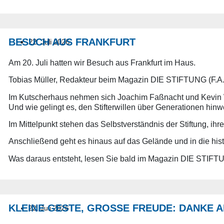
BESUCH AUS FRANKFURT
22. Juli 2026
Am 20. Juli hatten wir Besuch aus Frankfurt im Haus.
Tobias Müller, Redakteur beim Magazin DIE STIFTUNG (F.A.
Im Kutscherhaus nehmen sich Joachim Faßnacht und Kevin Wol
Und wie gelingt es, den Stifterwillen über Generationen hin
Im Mittelpunkt stehen das Selbstverständnis der Stiftung, i
Anschließend geht es hinaus auf das Gelände und in die histori
Was daraus entsteht, lesen Sie bald im Magazin DIE STIFTU
KLEINE GESTE, GROSSE FREUDE: DANKE A
22. Juli 2026