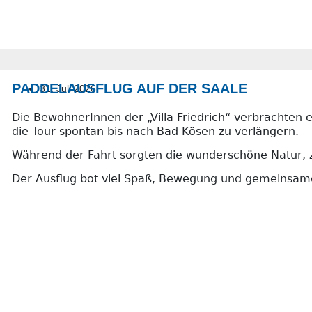
PADDELAUSFLUG AUF DER SAALE
31. Juli 2026
Die BewohnerInnen der „Villa Friedrich“ verbrachten 
die Tour spontan bis nach Bad Kösen zu verlängern.
Während der Fahrt sorgten die wunderschöne Natur, z
Der Ausflug bot viel Spaß, Bewegung und gemeinsame 