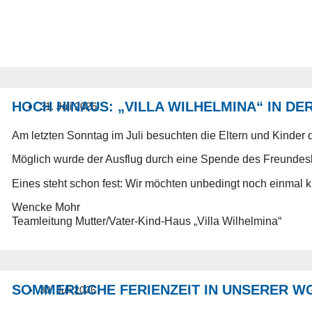
HOCH HINAUS: „VILLA WILHELMINA“ IN D
31. Juli 2026
Am letzten Sonntag im Juli besuchten die Eltern und Kinder 
Möglich wurde der Ausflug durch eine Spende des Freundeskr
Eines steht schon fest: Wir möchten unbedingt noch einmal kle
Wencke Mohr
Teamleitung Mutter/Vater-Kind-Haus „Villa Wilhelmina“
SOMMERLICHE FERIENZEIT IN UNSERER W
30. Juli 2026