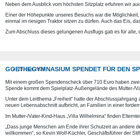
Neben dem Ausblick vom höchsten Sitzplatz erfuhren wir auc
Einer der Höhepunkte unseres Besuchs war die Möglichkeit, F
einmal im riesigen Traktor sitzen zu dürfen. Auch das Eis, d
Zum Abschluss dieses gelungenen Ausflugs gab es für alle
GOETHEGYMNASIUM SPENDET FÜR DEN SPI
23. Juni 2026
Mit einem großen Spendenscheck über 710 Euro haben zwei S
Spende kommt dem Spielplatz-Außengelände des Mutter-/Vate
Unter dem Leitthema „Freiheit“ hatte der Abschlussjahrgang 
neuen Lebensabschnitt aufbricht, an Familien in einer ford
Im Mutter-/Vater-Kind-Haus „Villa Wilhelmina“ finden Elter
„Dass junge Menschen am Ende ihrer Schulzeit an andere denke
willkommen“, so Kevin Wolf-Küchler, Geschäftsführer der Stif