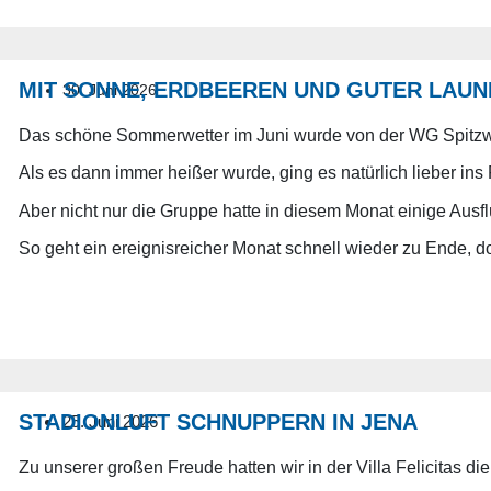
MIT SONNE, ERDBEEREN UND GUTER LAUN
30. Juni 2026
Das schöne Sommerwetter im Juni wurde von der WG Spitzwei
Als es dann immer heißer wurde, ging es natürlich lieber i
Aber nicht nur die Gruppe hatte in diesem Monat einige Aus
So geht ein ereignisreicher Monat schnell wieder zu Ende, d
STADIONLUFT SCHNUPPERN IN JENA
25. Juni 2026
Zu unserer großen Freude hatten wir in der Villa Felicitas 