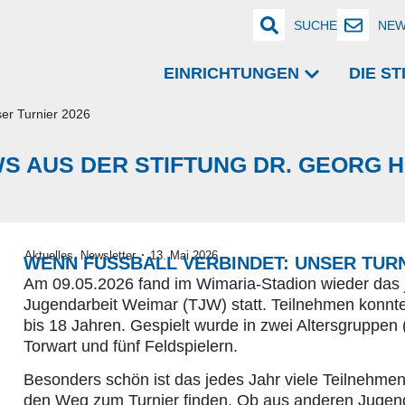
SUCHE
NEW
EINRICHTUNGEN
DIE S
er Turnier 2026
S AUS DER STIFTUNG DR. GEORG 
·
Aktuelles
,
Newsletter
13. Mai 2026
WENN FUSSBALL VERBINDET: UNSER TURNI
Am 09.05.2026 fand im Wimaria-Stadion wieder das j
Jugendarbeit Weimar (TJW) statt. Teilnehmen konnte
bis 18 Jahren. Gespielt wurde in zwei Altersgruppe
Torwart und fünf Feldspielern.
Besonders schön ist das jedes Jahr viele Teilnehm
den Weg zum Turnier finden. Ob aus anderen Jugend