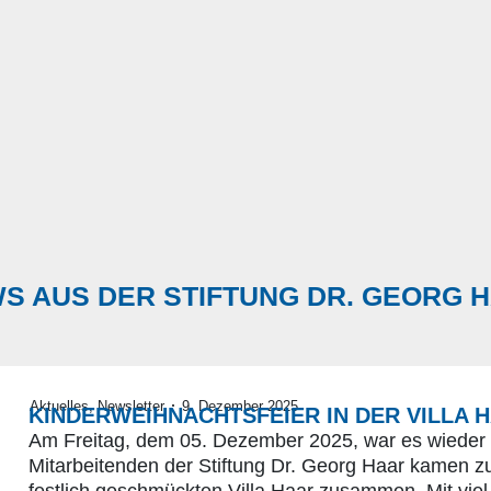
S AUS DER STIFTUNG DR. GEORG 
·
Aktuelles
,
Newsletter
9. Dezember 2025
KINDERWEIHNACHTSFEIER IN DER VILLA 
Am Freitag, dem 05. Dezember 2025, war es wieder s
Mitarbeitenden der Stiftung Dr. Georg Haar kamen z