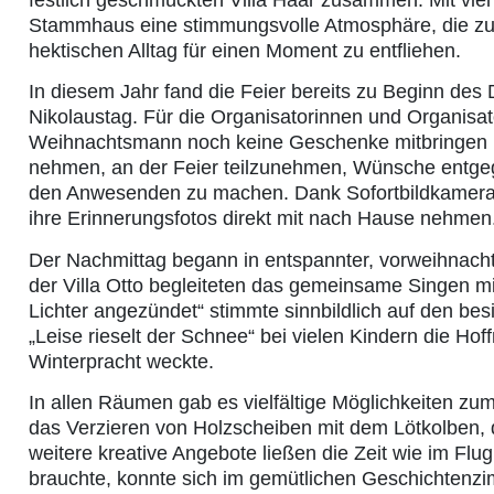
festlich geschmückten Villa Haar zusammen. Mit viel 
Stammhaus eine stimmungsvolle Atmosphäre, die zum
hektischen Alltag für einen Moment zu entfliehen.
In diesem Jahr fand die Feier bereits zu Beginn des
Nikolaustag. Für die Organisatorinnen und Organisat
Weihnachtsmann noch keine Geschenke mitbringen ko
nehmen, an der Feier teilzunehmen, Wünsche entge
den Anwesenden zu machen. Dank Sofortbildkamera 
ihre Erinnerungsfotos direkt mit nach Hause nehmen
Der Nachmittag begann in entspannter, vorweihnacht
der Villa Otto begleiteten das gemeinsame Singen mi
Lichter angezündet“ stimmte sinnbildlich auf den be
„Leise rieselt der Schnee“ bei vielen Kindern die Ho
Winterpracht weckte.
In allen Räumen gab es vielfältige Möglichkeiten zu
das Verzieren von Holzscheiben mit dem Lötkolben,
weitere kreative Angebote ließen die Zeit wie im Fl
brauchte, konnte sich im gemütlichen Geschichtenz