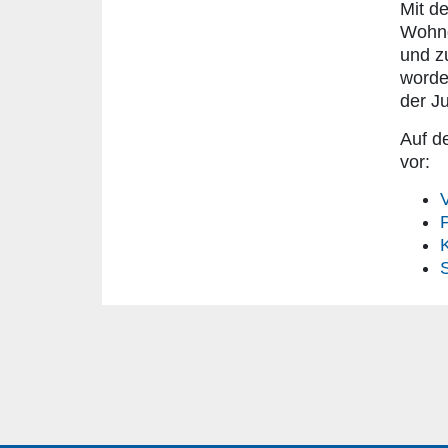
Mit d
Wohng
und z
worde
der Ju
Auf de
vor:
V
P
S