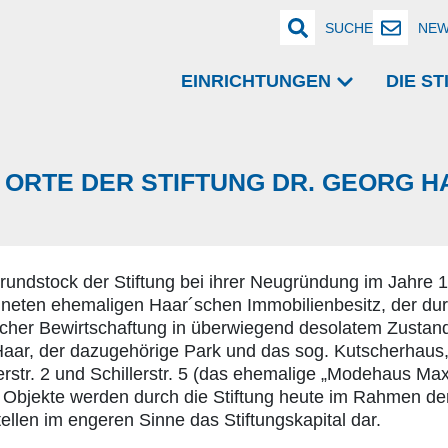
SUCHE
NEW
EINRICHTUNGEN
DIE S
E ORTE DER STIFTUNG DR. GEORG H
rundstock der Stiftung bei ihrer Neugründung im Jahre
gneten ehemaligen Haar´schen Immobilienbesitz, der du
licher Bewirtschaftung in überwiegend desolatem Zustan
 Haar, der dazugehörige Park und das sog. Kutscherhaus,
erstr. 2 und Schillerstr. 5 (das ehemalige „Modehaus Max
 Objekte werden durch die Stiftung heute im Rahmen de
ellen im engeren Sinne das Stiftungskapital dar.