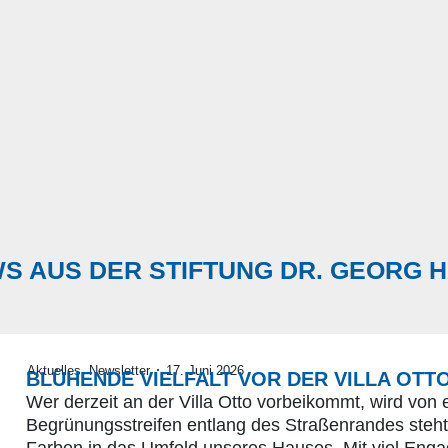
S AUS DER STIFTUNG DR. GEORG 
·
Aktuelles
,
Newsletter
17. Juni 2026
BLÜHENDE VIELFALT VOR DER VILLA OTT
Wer derzeit an der Villa Otto vorbeikommt, wird von
Begrünungsstreifen entlang des Straßenrandes steht i