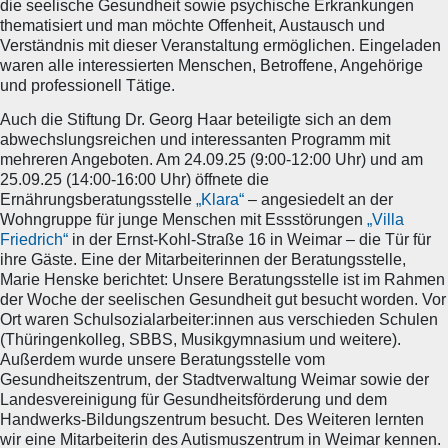
die seelische Gesundheit sowie psychische Erkrankungen
thematisiert und man möchte Offenheit, Austausch und
Verständnis mit dieser Veranstaltung ermöglichen. Eingeladen
waren alle interessierten Menschen, Betroffene, Angehörige
und professionell Tätige.
Auch die Stiftung Dr. Georg Haar beteiligte sich an dem
abwechslungsreichen und interessanten Programm mit
mehreren Angeboten. Am 24.09.25 (9:00-12:00 Uhr) und am
25.09.25 (14:00-16:00 Uhr) öffnete die
Ernährungsberatungsstelle
„Klara“
– angesiedelt an der
Wohngruppe für junge Menschen mit Essstörungen
„Villa
Friedrich“
in der Ernst-Kohl-Straße 16 in Weimar – die Tür für
ihre Gäste. Eine der Mitarbeiterinnen der Beratungsstelle,
Marie Henske berichtet: Unsere Beratungsstelle ist im Rahmen
der Woche der seelischen Gesundheit gut besucht worden. Vor
Ort waren Schulsozialarbeiter:innen aus verschieden Schulen
(Thüringenkolleg, SBBS, Musikgymnasium und weitere).
Außerdem wurde unsere Beratungsstelle vom
Gesundheitszentrum, der Stadtverwaltung Weimar sowie der
Landesvereinigung für Gesundheitsförderung und dem
Handwerks-Bildungszentrum besucht. Des Weiteren lernten
wir eine Mitarbeiterin des Autismuszentrum in Weimar kennen.